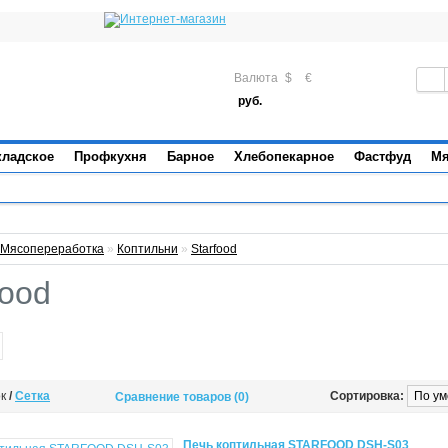
Валюта
$
€
руб.
кладское
Профкухня
Барное
Хлебопекарное
Фастфуд
Мя
Мясопереработка
»
Коптильни
»
Starfood
food
ок
/
Сетка
Сортировка:
Сравнение товаров (0)
Печь коптильная STARFOOD DSH-S03