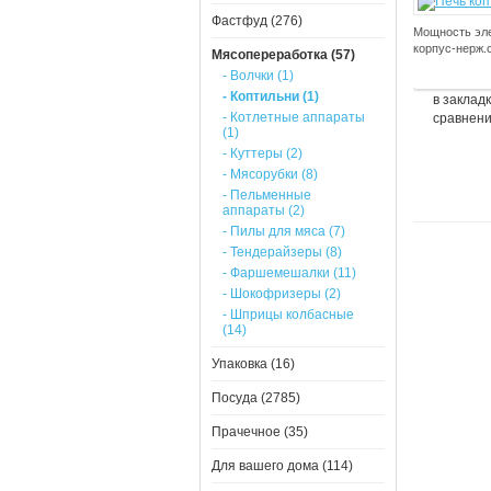
Фастфуд (276)
Мощность элек
корпус-нерж.
Мясопереработка (57)
- Волчки (1)
- Коптильни (1)
в заклад
- Котлетные аппараты
сравнен
(1)
- Куттеры (2)
- Мясорубки (8)
- Пельменные
аппараты (2)
- Пилы для мяса (7)
- Тендерайзеры (8)
- Фаршемешалки (11)
- Шокофризеры (2)
- Шприцы колбасные
(14)
Упаковка (16)
Посуда (2785)
Прачечное (35)
Для вашего дома (114)