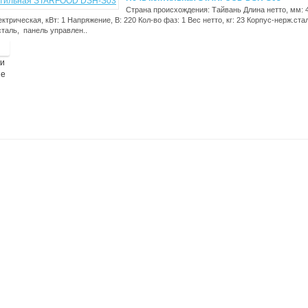
Страна происхождения: Тайвань Длина нетто, мм: 4
трическая, кВт: 1 Напряжение, В: 220 Кол-во фаз: 1 Вес нетто, кг: 23 Корпус-нерж.сталь
сталь, панель управлен..
ки
ие