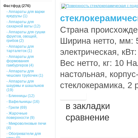
Фастфуд (276)
- Аппараты для варки
стеклокерамичес
кукурузы (1)
- Аппараты для
сахарной ваты (12)
Страна происхожден
- Аппараты для сушки
фруктов, овощей,
Ширина нетто, мм: 
грибов (2)
- Аппараты для
электрическая, кВт:
тарталеток (1)
- Аппараты для
Вес нетто, кг: 10 
формования
гамбургеров (4)
- Аппараты для
настольная, корпус
чешских трубочек (1)
- Аппараты для
стеклокерамика, 2 р
шаурмы и шашлыков
(19)
- Блинницы (12)
- Вафельницы (16)
в закладки
- Грили (69)
- Жарочные
сравнение
поверхности (9)
- Микроволновые печи
(4)
- Обогреватели для