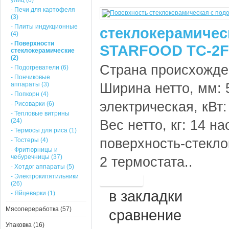
улиц (0)
- Печи для картофеля
(3)
- Плиты индукционные
стеклокерамичес
(4)
- Поверхности
STARFOOD TC-2F
стеклокерамические
(2)
Страна происхожден
- Подогреватели (6)
- Пончиковые
аппараты (3)
Ширина нетто, мм: 
- Попкорн (4)
электрическая, кВт:
- Рисоварки (6)
- Тепловые витрины
(24)
Вес нетто, кг: 14 н
- Термосы для риса (1)
поверхность-стекло
- Тостеры (4)
- Фритюрницы и
чебуречницы (37)
2 термостата..
- Хотдог аппараты (5)
- Электрокипятильники
(26)
в закладки
- Яйцеварки (1)
Мясопереработка (57)
сравнение
Упаковка (16)