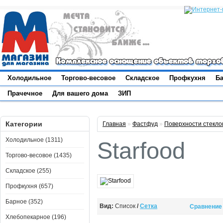
Холодильное
Торгово-весовое
Складское
Профкухня
Б
Прачечное
Для вашего дома
ЗИП
Категории
Главная
»
Фастфуд
»
Поверхности стекло
Холодильное (1311)
Starfood
Торгово-весовое (1435)
Складское (255)
Профкухня (657)
Барное (352)
Вид:
Список
/
Сетка
Сравнение 
Хлебопекарное (196)