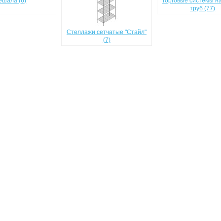
ешала (6)
Торговые системы н
труб (77)
Стеллажи сетчатые "Стайл"
(7)