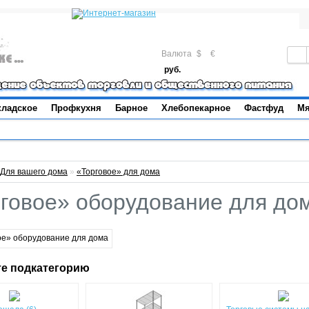
Валюта
$
€
руб.
кладское
Профкухня
Барное
Хлебопекарное
Фастфуд
Мя
Для вашего дома
»
«Торговое» для дома
говое» оборудование для до
е подкатегорию