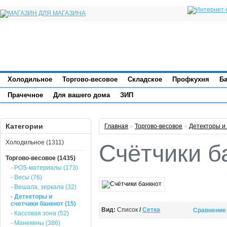
Холодильное
Торгово-весовое
Складское
Профкухня
Б
Прачечное
Для вашего дома
ЗИП
Категории
Главная
»
Торгово-весовое
»
Детекторы и 
Холодильное (1311)
Счётчики б
Торгово-весовое (1435)
- POS-материалы (173)
- Весы (76)
- Вешала, зеркала (32)
- Детекторы и
счетчики банкнот (15)
Вид:
Список
/
Сетка
Сравнение 
- Кассовая зона (52)
- Манекены (386)