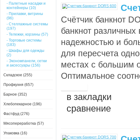
- Палетные насадки и
Сче
контейнеры (10)
- Прилавки, витрины
Счётчик банкнот D
(96)
- Стеллажные системы
(197)
банкнот различных
- Тележки, корзины (57)
надежностью и бол
- Торговые системы
(183)
- Шкафы для одежды
для пересчета одн
(2)
- Экономпанели, сетки
местах с большим 
и аксессуары (156)
Оптимальное соотн
Складское (255)
Профкухня (657)
в закладки
Барное (352)
Хлебопекарное (196)
сравнение
Фастфуд (276)
Мясопереработка (57)
Упаковка (16)
Сче